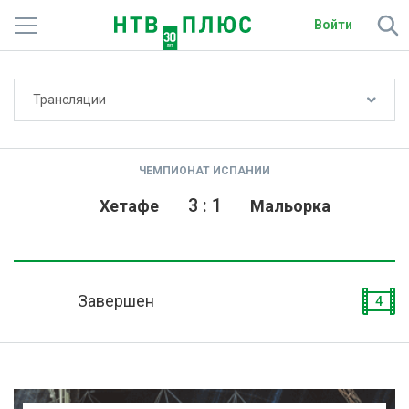
Войти
Не показывать счёт
Трансляции
Телеканалы
Фильмы и сериалы
ЧЕМПИОНАТ ИСПАНИИ
Спорт
3
:
1
Хетафе
Мальорка
Подписки
Радио
Завершен
4
Спутниковым абонентам
О сайте