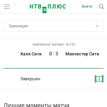
Войти
Не показывать счёт
Трансляции
Телеканалы
Фильмы и сериалы
ЧЕМПИОНАТ АНГЛИИ. 18 ТУР
Спорт
0
:
3
Халл Сити
Манчестер Сити
Подписки
Радио
Завершен
2
Спутниковым абонентам
О сайте
Лучшие моменты матча