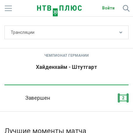
Войти
Не показывать счёт
Трансляции
Телеканалы
Фильмы и сериалы
ЧЕМПИОНАТ ГЕРМАНИИ
Спорт
Хайденхайм - Штутгарт
Подписки
Радио
Завершен
2
Спутниковым абонентам
О сайте
Лучшие моменты матча