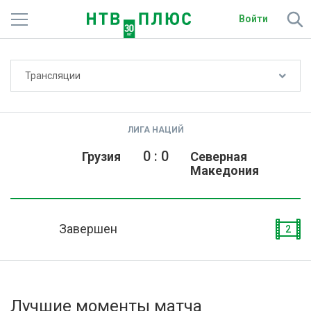
Войти
Не показывать счёт
Трансляции
Телеканалы
Фильмы и сериалы
ЛИГА НАЦИЙ
Спорт
0
:
0
Грузия
Северная
Македония
Подписки
Радио
Завершен
2
Спутниковым абонентам
О сайте
Лучшие моменты матча