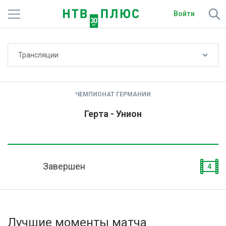
Войти
Не показывать счёт
Трансляции
Телеканалы
Фильмы и сериалы
ЧЕМПИОНАТ ГЕРМАНИИ
Спорт
Герта - Унион
Подписки
Радио
Завершен
4
Спутниковым абонентам
О сайте
Лучшие моменты матча