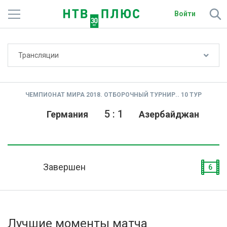
Войти
Не показывать счёт
Трансляции
Телеканалы
Фильмы и сериалы
ЧЕМПИОНАТ МИРА 2018. ОТБОРОЧНЫЙ ТУРНИР.. 10 ТУР
Спорт
5
:
1
Германия
Азербайджан
Подписки
Радио
Завершен
6
Спутниковым абонентам
О сайте
Лучшие моменты матча