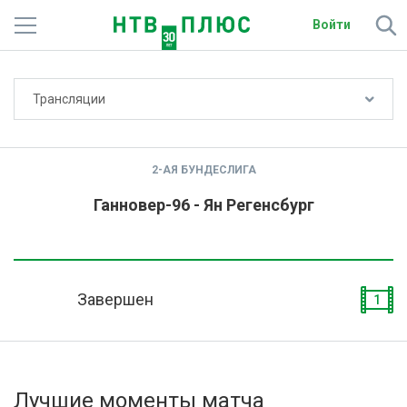
Войти
Не показывать счёт
Трансляции
Телеканалы
Фильмы и сериалы
2-АЯ БУНДЕСЛИГА
Спорт
Ганновер-96 - Ян Регенсбург
Подписки
Радио
Завершен
1
Спутниковым абонентам
О сайте
Лучшие моменты матча