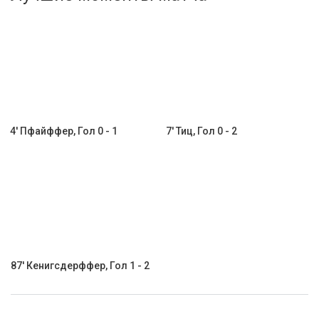
Активировать промокод
4' Пфайффер, Гол 0 - 1
7' Тиц, Гол 0 - 2
87' Кенигсдерффер, Гол 1 - 2