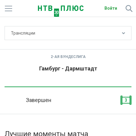
Войти
Не показывать счёт
Трансляции
Телеканалы
Фильмы и сериалы
2-АЯ БУНДЕСЛИГА
Спорт
Гамбург - Дармштадт
Подписки
Радио
Завершен
3
Спутниковым абонентам
О сайте
Лучшие моменты матча