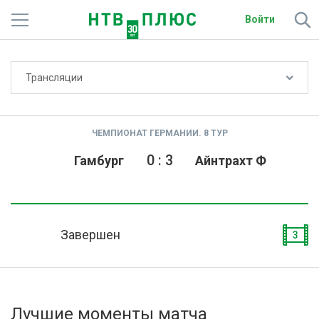
Войти
Не показывать счёт
Трансляции
Телеканалы
Фильмы и сериалы
ЧЕМПИОНАТ ГЕРМАНИИ. 8 ТУР
Спорт
0
:
3
Гамбург
Айнтрахт Ф
Подписки
Радио
Завершен
3
Спутниковым абонентам
О сайте
Лучшие моменты матча