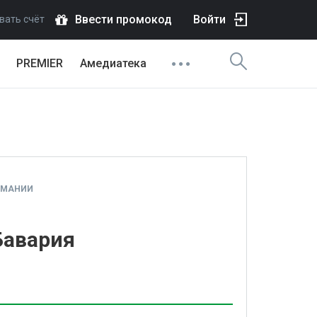
Ввести промокод
Войти
вать счёт
PREMIER
Амедиатека
РМАНИИ
Бавария