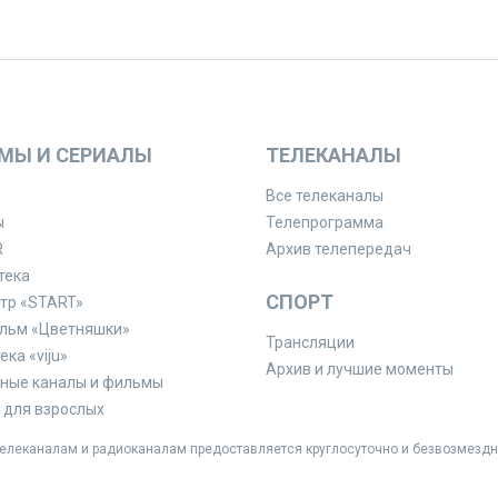
МЫ И СЕРИАЛЫ
ТЕЛЕКАНАЛЫ
Все телеканалы
ы
Телепрограмма
R
Архив телепередач
тека
СПОРТ
тр «START»
льм «Цветняшки»
Трансляции
ка «viju»
Архив и лучшие моменты
ные каналы и фильмы
для взрослых
леканалам и радиоканалам предоставляется круглосуточно и безвозмездн