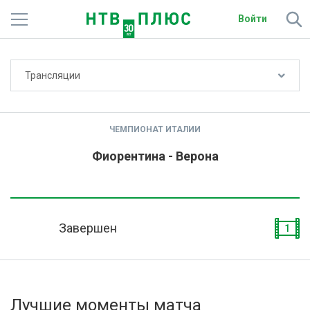
Войти
Не показывать счёт
Трансляции
Телеканалы
Фильмы и сериалы
ЧЕМПИОНАТ ИТАЛИИ
Спорт
Фиорентина - Верона
Подписки
Радио
Завершен
1
Спутниковым абонентам
О сайте
Лучшие моменты матча