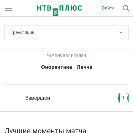
Войти
Не показывать счёт
Трансляции
Телеканалы
Фильмы и сериалы
ЧЕМПИОНАТ ИТАЛИИ
Спорт
Фиорентина - Лечче
Подписки
Радио
Завершен
1
Спутниковым абонентам
О сайте
Лучшие моменты матча