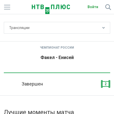
Войти
Не показывать счёт
Трансляции
Телеканалы
Фильмы и сериалы
ЧЕМПИОНАТ РОССИИ
Спорт
Факел - Енисей
Подписки
Радио
Завершен
2
Спутниковым абонентам
О сайте
Лучшие моменты матча