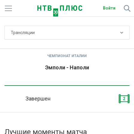
Войти
Не показывать счёт
Трансляции
Телеканалы
Фильмы и сериалы
ЧЕМПИОНАТ ИТАЛИИ
Спорт
Эмполи - Наполи
Подписки
Радио
Завершен
2
Спутниковым абонентам
О сайте
Лучшие моменты матча