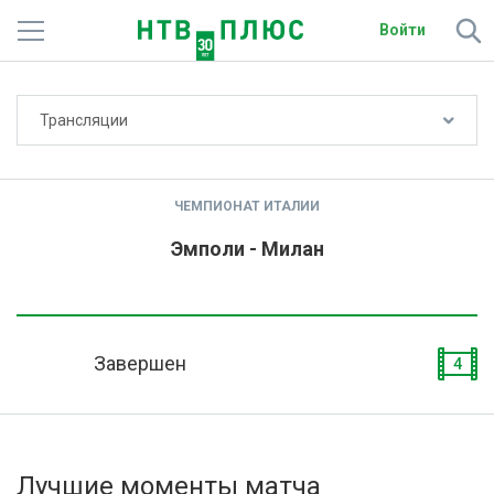
Войти
Не показывать счёт
Трансляции
Телеканалы
Фильмы и сериалы
ЧЕМПИОНАТ ИТАЛИИ
Спорт
Эмполи - Милан
Подписки
Радио
Завершен
4
Спутниковым абонентам
О сайте
Лучшие моменты матча