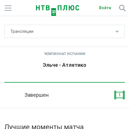
Войти
Не показывать счёт
Трансляции
Телеканалы
Фильмы и сериалы
ЧЕМПИОНАТ ИСПАНИИ
Спорт
Эльче - Атлетико
Подписки
Радио
Завершен
1
Спутниковым абонентам
О сайте
Лучшие моменты матча