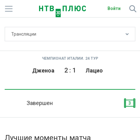
Войти
Не показывать счёт
Трансляции
Телеканалы
Фильмы и сериалы
ЧЕМПИОНАТ ИТАЛИИ. 24 ТУР
Спорт
2
:
1
Дженоа
Лацио
Подписки
Радио
Завершен
3
Спутниковым абонентам
О сайте
Лучшие моменты матча