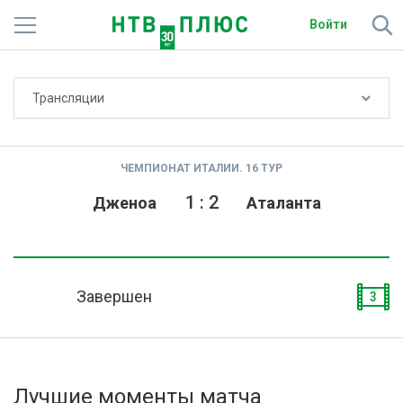
Войти
Не показывать счёт
Трансляции
Телеканалы
Фильмы и сериалы
ЧЕМПИОНАТ ИТАЛИИ. 16 ТУР
Спорт
1
:
2
Дженоа
Аталанта
Подписки
Радио
Завершен
3
Спутниковым абонентам
О сайте
Лучшие моменты матча