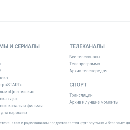
МЫ И СЕРИАЛЫ
ТЕЛЕКАНАЛЫ
Все телеканалы
ы
Телепрограмма
R
Архив телепередач
тека
СПОРТ
тр «START»
льм «Цветняшки»
Трансляции
ка «viju»
Архив и лучшие моменты
ные каналы и фильмы
для взрослых
леканалам и радиоканалам предоставляется круглосуточно и безвозмездн