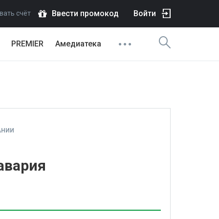
Ввести промокод
Войти
вать счёт
PREMIER
Амедиатека
АНИИ
авария