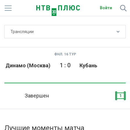
Войти
Не показывать счёт
Трансляции
Телеканалы
Фильмы и сериалы
ФНЛ. 16 ТУР
Спорт
1
:
0
Динамо (Москва)
Кубань
Подписки
Радио
Завершен
1
Спутниковым абонентам
О сайте
Лучшие моменты матча