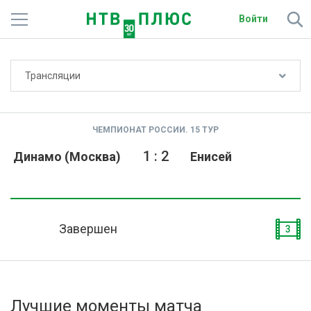
Войти
Не показывать счёт
Трансляции
Телеканалы
Фильмы и сериалы
ЧЕМПИОНАТ РОССИИ. 15 ТУР
Спорт
1
:
2
Динамо (Москва)
Енисей
Подписки
Радио
Завершен
3
Спутниковым абонентам
О сайте
Лучшие моменты матча