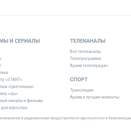
МЫ И СЕРИАЛЫ
ТЕЛЕКАНАЛЫ
Все телеканалы
ы
Телепрограмма
R
Архив телепередач
тека
СПОРТ
тр «START»
льм «Цветняшки»
Трансляции
ка «viju»
Архив и лучшие моменты
ные каналы и фильмы
для взрослых
леканалам и радиоканалам предоставляется круглосуточно и безвозмездн