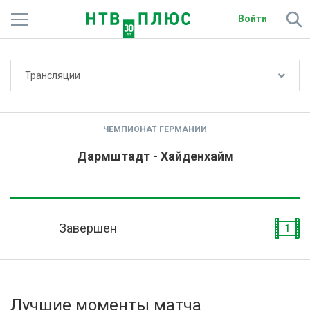
Войти
Не показывать счёт
Трансляции
Телеканалы
Фильмы и сериалы
ЧЕМПИОНАТ ГЕРМАНИИ
Спорт
Дармштадт - Хайденхайм
Подписки
Радио
Завершен
1
Спутниковым абонентам
О сайте
Лучшие моменты матча