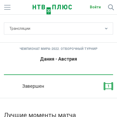
Войти
Не показывать счёт
Трансляции
Телеканалы
Фильмы и сериалы
ЧЕМПИОНАТ МИРА-2022. ОТБОРОЧНЫЙ ТУРНИР
Спорт
Дания - Австрия
Подписки
Радио
Завершен
1
Спутниковым абонентам
О сайте
Лучшие моменты матча