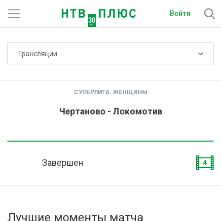
Войти
Не показывать счёт
Трансляции
Телеканалы
Фильмы и сериалы
СУПЕРЛИГА. ЖЕНЩИНЫ
Спорт
Чертаново - Локомотив
Подписки
Радио
Завершен
4
Спутниковым абонентам
О сайте
Лучшие моменты матча