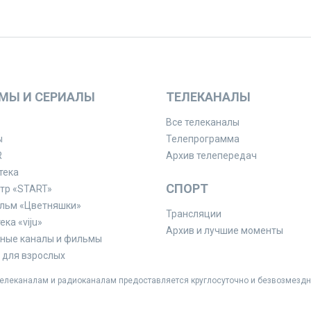
МЫ И СЕРИАЛЫ
ТЕЛЕКАНАЛЫ
Все телеканалы
ы
Телепрограмма
R
Архив телепередач
тека
СПОРТ
тр «START»
льм «Цветняшки»
Трансляции
ка «viju»
Архив и лучшие моменты
ные каналы и фильмы
для взрослых
леканалам и радиоканалам предоставляется круглосуточно и безвозмездн