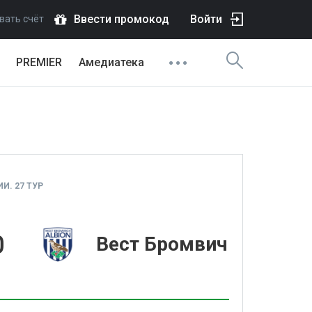
Ввести промокод
Войти
вать счёт
PREMIER
Амедиатека
И. 27 ТУР
0
Вест Бромвич