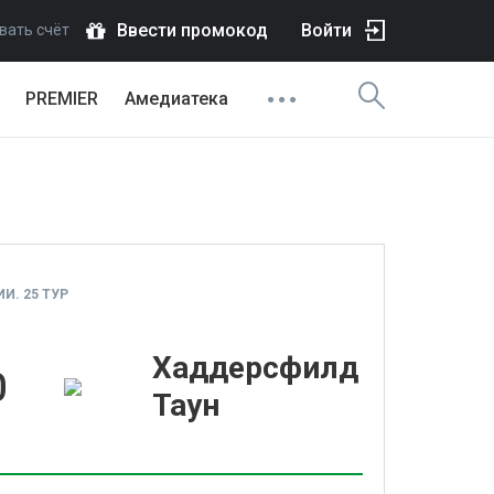
Ввести промокод
Войти
вать счёт
PREMIER
Амедиатека
И. 25 ТУР
Хаддерсфилд
0
Таун