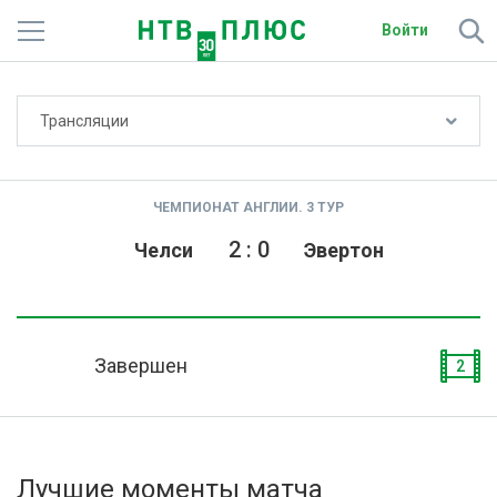
Войти
Не показывать счёт
Трансляции
Телеканалы
Фильмы и сериалы
ЧЕМПИОНАТ АНГЛИИ. 3 ТУР
Спорт
2
:
0
Челси
Эвертон
Подписки
Радио
Завершен
2
Спутниковым абонентам
О сайте
Лучшие моменты матча