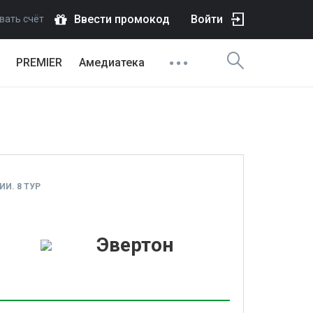
Ввести промокод
Войти
вать счёт
PREMIER
Амедиатека
И. 8 ТУР
1
Эвертон