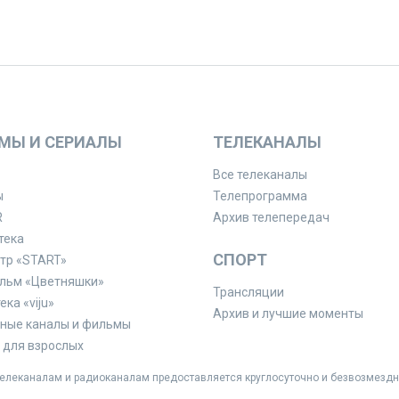
МЫ И СЕРИАЛЫ
ТЕЛЕКАНАЛЫ
Все телеканалы
ы
Телепрограмма
R
Архив телепередач
тека
СПОРТ
тр «START»
льм «Цветняшки»
Трансляции
ка «viju»
Архив и лучшие моменты
ные каналы и фильмы
для взрослых
леканалам и радиоканалам предоставляется круглосуточно и безвозмездн