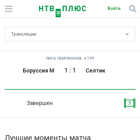
Войти
Не показывать счёт
Трансляции
Телеканалы
Фильмы и сериалы
ЛИГА ЧЕМПИОНОВ. 4 ТУР
Спорт
1
:
1
Боруссия М
Селтик
Подписки
Радио
Завершен
3
Спутниковым абонентам
О сайте
Лучшие моменты матча