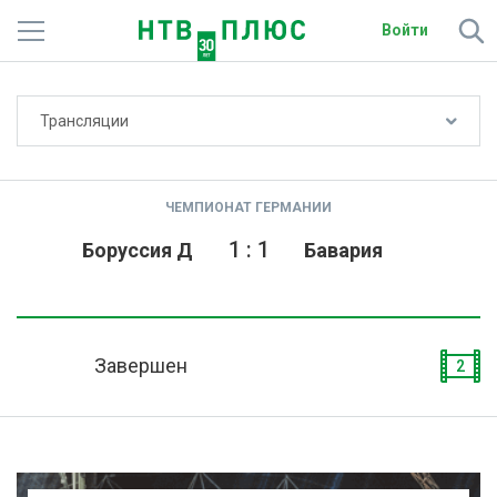
Войти
Не показывать счёт
Трансляции
Телеканалы
Фильмы и сериалы
ЧЕМПИОНАТ ГЕРМАНИИ
Спорт
1
:
1
Боруссия Д
Бавария
Подписки
Радио
Завершен
2
Спутниковым абонентам
О сайте