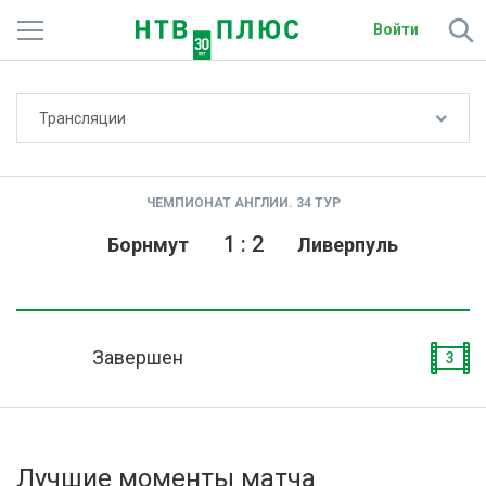
Войти
Не показывать счёт
Трансляции
Телеканалы
Фильмы и сериалы
ЧЕМПИОНАТ АНГЛИИ. 34 ТУР
Спорт
1
:
2
Борнмут
Ливерпуль
Подписки
Радио
Завершен
3
Спутниковым абонентам
О сайте
Лучшие моменты матча