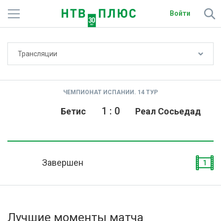
Войти
Не показывать счёт
Трансляции
Телеканалы
Фильмы и сериалы
ЧЕМПИОНАТ ИСПАНИИ. 14 ТУР
Спорт
1
:
0
Бетис
Реал Сосьедад
Подписки
Радио
Завершен
1
Спутниковым абонентам
О сайте
Лучшие моменты матча