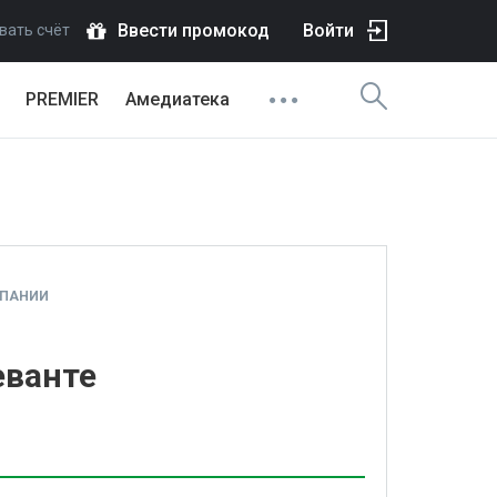
Ввести промокод
Войти
вать счёт
PREMIER
Амедиатека
СПАНИИ
еванте