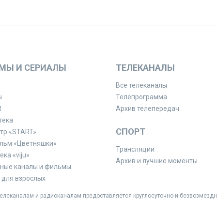
МЫ И СЕРИАЛЫ
ТЕЛЕКАНАЛЫ
Все телеканалы
ы
Телепрограмма
R
Архив телепередач
тека
СПОРТ
тр «START»
льм «Цветняшки»
Трансляции
ка «viju»
Архив и лучшие моменты
ные каналы и фильмы
для взрослых
леканалам и радиоканалам предоставляется круглосуточно и безвозмездн