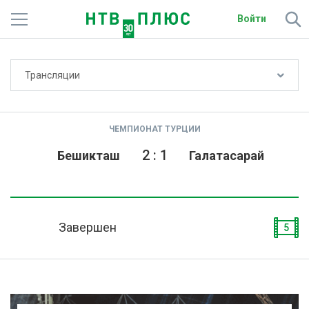
Войти
Не показывать счёт
Трансляции
Телеканалы
Фильмы и сериалы
ЧЕМПИОНАТ ТУРЦИИ
Спорт
2
:
1
Бешикташ
Галатасарай
Подписки
Радио
Завершен
5
Спутниковым абонентам
О сайте