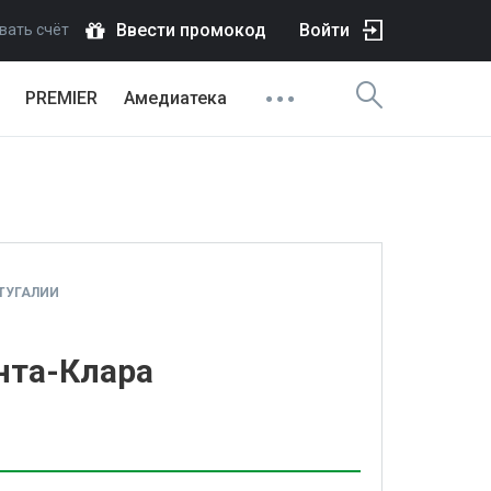
Ввести промокод
Войти
вать счёт
PREMIER
Амедиатека
ТУГАЛИИ
нта-Клара