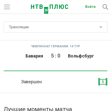
Войти
Не показывать счёт
Трансляции
Телеканалы
Фильмы и сериалы
ЧЕМПИОНАТ ГЕРМАНИИ. 14 ТУР
Спорт
5
:
0
Бавария
Вольфсбург
Подписки
Радио
Завершен
5
Спутниковым абонентам
О сайте
Лучшие моменты матча