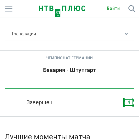
Войти
Не показывать счёт
Трансляции
Телеканалы
Фильмы и сериалы
ЧЕМПИОНАТ ГЕРМАНИИ
Спорт
Бавария - Штутгарт
Подписки
Радио
Завершен
4
Спутниковым абонентам
О сайте
Лучшие моменты матча