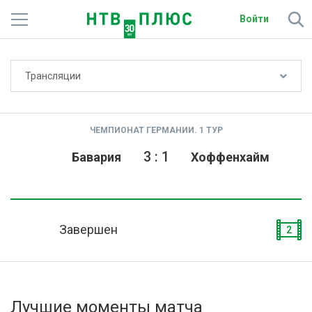
Войти
Не показывать счёт
Трансляции
Телеканалы
Фильмы и сериалы
ЧЕМПИОНАТ ГЕРМАНИИ. 1 ТУР
Спорт
3
:
1
Бавария
Хоффенхайм
Подписки
Радио
Завершен
2
Спутниковым абонентам
О сайте
Лучшие моменты матча