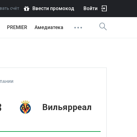
Ввести промокод
Войти
вать счёт
PREMIER
Амедиатека
СПАНИИ
3
Вильярреал