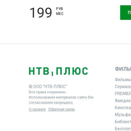
199
РУБ
П
МЕС
ФИЛЬ
Фильмы
© ООО "НТВ-ПЛЮС"
Сериал
Все права сохранены.
PREMIE
Использование материалов сайта без
Амедиа
согласования запрещено.
Кинотеа
О проекте
Обратная связь
Мульфи
Библиоте
Бесплат