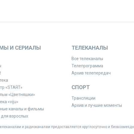
МЫ И СЕРИАЛЫ
ТЕЛЕКАНАЛЫ
Все телеканалы
ы
Телепрограмма
R
Архив телепередач
тека
СПОРТ
тр «START»
льм «Цветняшки»
Трансляции
ка «viju»
Архив и лучшие моменты
ные каналы и фильмы
для взрослых
леканалам и радиоканалам предоставляется круглосуточно и безвозмездн