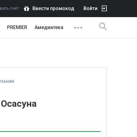
Ввести промокод
Войти
вать счёт
PREMIER
Амедиатека
СПАНИИ
 Осасуна