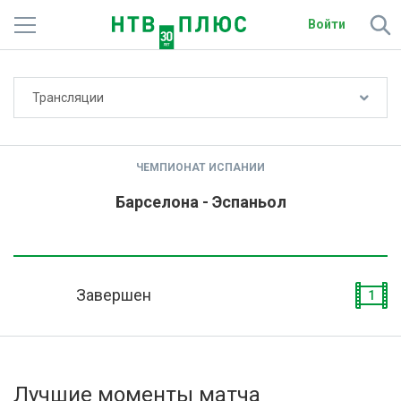
Войти
Не показывать счёт
Трансляции
Телеканалы
Фильмы и сериалы
ЧЕМПИОНАТ ИСПАНИИ
Спорт
Барселона - Эспаньол
Подписки
Радио
Завершен
1
Спутниковым абонентам
О сайте
Лучшие моменты матча