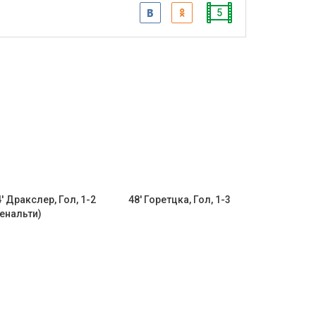
5
' Дракслер, Гол, 1-2
48' Горетцка, Гол, 1-3
пенальти)