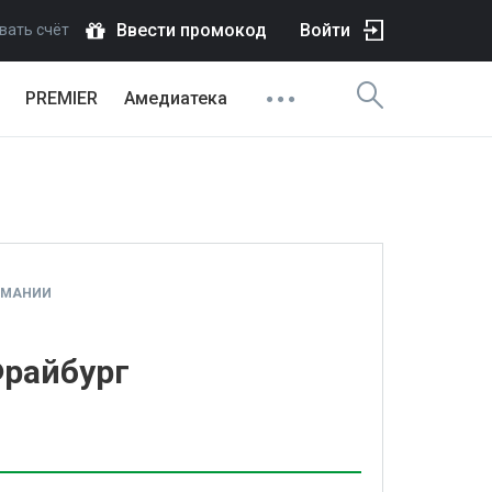
Ввести промокод
Войти
вать счёт
PREMIER
Амедиатека
РМАНИИ
Фрайбург