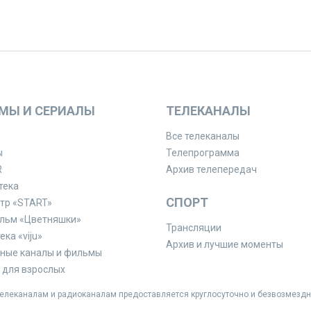
МЫ И СЕРИАЛЫ
ТЕЛЕКАНАЛЫ
Все телеканалы
ы
Телепрограмма
R
Архив телепередач
тека
СПОРТ
тр «START»
льм «Цветняшки»
Трансляции
ка «viju»
Архив и лучшие моменты
ные каналы и фильмы
для взрослых
леканалам и радиоканалам предоставляется круглосуточно и безвозмездн