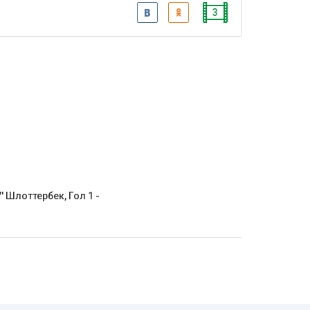
3
' Шлоттербек, Гол 1 -