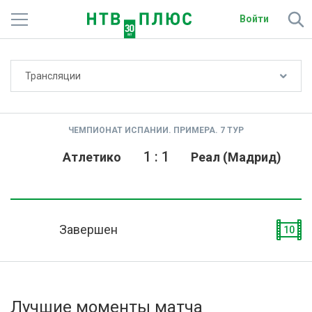
Войти
Не показывать счёт
Трансляции
Телеканалы
Фильмы и сериалы
ЧЕМПИОНАТ ИСПАНИИ. ПРИМЕРА. 7 ТУР
Спорт
1
:
1
Атлетико
Реал (Мадрид)
Подписки
Радио
Завершен
10
Спутниковым абонентам
О сайте
Лучшие моменты матча