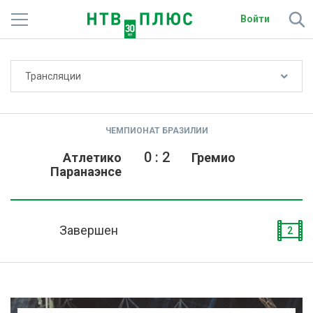
Войти
Не показывать счёт
Трансляции
Телеканалы
Фильмы и сериалы
ЧЕМПИОНАТ БРАЗИЛИИ
Спорт
0
:
2
Атлетико
Гремио
Паранаэнсе
Подписки
Радио
Завершен
2
Спутниковым абонентам
О сайте