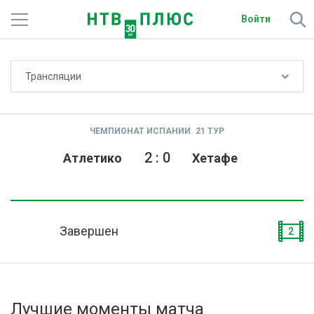
Войти
Не показывать счёт
Трансляции
Телеканалы
Фильмы и сериалы
ЧЕМПИОНАТ ИСПАНИИ. 21 ТУР
Спорт
2
:
0
Атлетико
Хетафе
Подписки
Радио
Завершен
2
Спутниковым абонентам
О сайте
Лучшие моменты матча