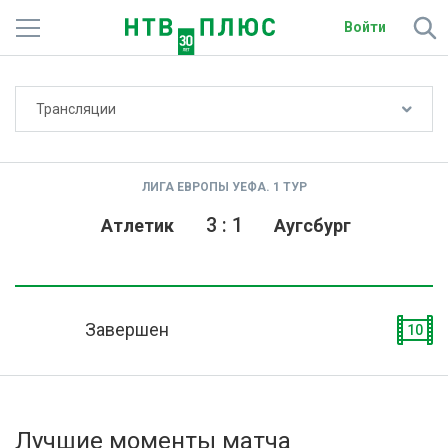
Войти
Не показывать счёт
Трансляции
Телеканалы
Фильмы и сериалы
ЛИГА ЕВРОПЫ УЕФА. 1 ТУР
Спорт
3
:
1
Атлетик
Аугсбург
Подписки
Радио
Завершен
10
Спутниковым абонентам
О сайте
Лучшие моменты матча