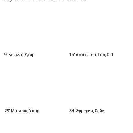
Активировать промокод
9' Беньят, Удар
15' Алтынтоп, Гол, 0-1
29' Матавж, Удар
34' Эррерин, Сэйв