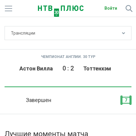
Войти
Не показывать счёт
Трансляции
Телеканалы
Фильмы и сериалы
ЧЕМПИОНАТ АНГЛИИ. 30 ТУР
Спорт
0
:
2
Астон Вилла
Тоттенхэм
Подписки
Радио
Завершен
7
Спутниковым абонентам
О сайте
Лучшие моменты матча