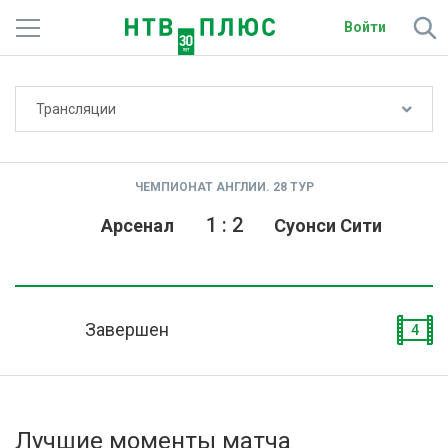
Войти
Не показывать счёт
Трансляции
Телеканалы
Фильмы и сериалы
ЧЕМПИОНАТ АНГЛИИ. 28 ТУР
Спорт
1
:
2
Арсенал
Суонси Сити
Подписки
Радио
Завершен
4
Спутниковым абонентам
О сайте
Лучшие моменты матча